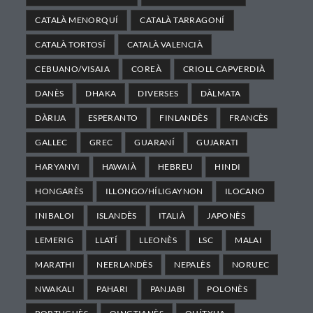
CATALÀ MENORQUÍ
CATALÀ TARRAGONÍ
CATALÀ TORTOSÍ
CATALÀ VALENCIÀ
CEBUANO/VISAIA
COREÀ
CRIOLL CAPVERDIÀ
DANÈS
DHAKA
DIVERSES
DÀLMATA
DÀRIJA
ESPERANTO
FINLANDÈS
FRANCÈS
GALLEC
GREC
GUARANÍ
GUJARATI
HARYANVI
HAWAIÀ
HEBREU
HINDI
HONGARÈS
ILLONGO/HÍLIGAYNON
ILOCANO
INIBALOI
ISLANDÈS
ITALIÀ
JAPONÈS
LEMERIG
LLATÍ
LLEONÈS
LSC
MALAI
MARATHI
NEERLANDÈS
NEPALÈS
NORUEC
NWAKALI
PAHARI
PANJABI
POLONÈS