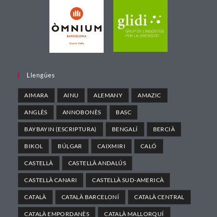
Llengües
AIMARA
AINU
ALEMANY
AMAZIC
ANGLÈS
ANNOBONÈS
BASC
BAYBAYIN (ESCRIPTURA)
BENGALÍ
BERCIÀ
BIKOL
BÚLGAR
CAIXMIRI
CALÓ
CASTELLÀ
CASTELLÀ ANDALÚS
CASTELLÀ CANARI
CASTELLÀ SUD-AMERICÀ
CATALÀ
CATALÀ BARCELONÍ
CATALÀ CENTRAL
CATALÀ EMPORDANÈS
CATALÀ MALLORQUÍ