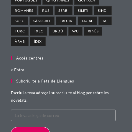
PORTUGUÈS
QINGTIANÈS
QUÍTXUA
ROMANÈS
RUS
SERBI
SILETI
SINDI
SUEC
SÀNSCRIT
TADJIK
TAGAL
TAI
TURC
TXEC
URDÚ
WU
XINÈS
ÀRAB
ÍDIX
Accés centres
>
Entra
Subcriu-te a Fets de Llengües
Escriu la teva adreça i subscriu-te al blog per rebre les
novetats.